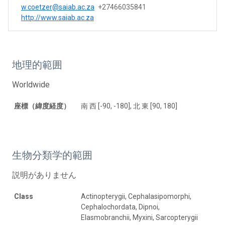
w.coetzer@saiab.ac.za
+27466035841
http://www.saiab.ac.za
地理的範囲
Worldwide
座標（緯度経度）
南 西 [-90, -180], 北 東 [90, 180]
生物分類学的範囲
説明がありません
Class
Actinopterygii, Cephalasipomorphi,
Cephalochordata, Dipnoi,
Elasmobranchii, Myxini, Sarcopterygii