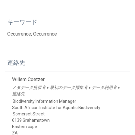
キーワード
Occurrence; Occurrence
連絡先
Willem Coetzer
メタデータ提供者
最初のデータ採集者
データ利用者
●
●
●
連絡先
Biodiversity Information Manager
South African Institute for Aquatic Biodiversity
Somerset Street
6139 Grahamstown
Eastern cape
ZA