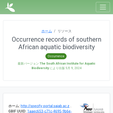
ホーム
リソース
Occurrence records of southern
African aquatic biodiversity
Occurrence
最新バージョン
The South African Institute for Aquatic
Biodiversity
により出版
5月 9, 2024
ホーム:
http://specify-portal.saiab.ac.za/specify-solr/fish/
GBIF UUID:
1aaec653-c71c-4695-9b6e-