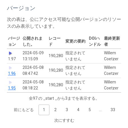
バージョン
次の表は、公にアクセス可能な公開バージョンのリソー
スのみ表示しています。
バージ
公開されま
レコー
DOIハ
最終更新
変更の要約
ョン
した。
ド
ンドル
者
2024-05-09
指定されて
Willem
190,280
1.97
13:15:09
いません
Coetzer
2024-05-08
指定されて
Willem
190,280
1.96
08:47:42
いません
Coetzer
2024-05-08
指定されて
Willem
190,280
1.95
08:18:22
いません
Coetzer
全97 の _start _から3までを表示する。
前にもどる
1
2
3
4
5
…
33
次にすすむ